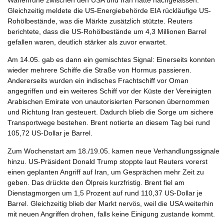
Gleichzeitig meldete die US-Energiebehörde EIA rückläufige US-
Rohölbestände, was die Märkte zusätzlich stützte. Reuters
berichtete, dass die US-Rohölbestände um 4,3 Millionen Barrel
gefallen waren, deutlich stärker als zuvor erwartet.
Am 14.05. gab es dann ein gemischtes Signal: Einerseits konnten
wieder mehrere Schiffe die Straße von Hormus passieren.
Andererseits wurden ein indisches Frachtschiff vor Oman
angegriffen und ein weiteres Schiff vor der Küste der Vereinigten
Arabischen Emirate von unautorisierten Personen übernommen
und Richtung Iran gesteuert. Dadurch blieb die Sorge um sichere
Transportwege bestehen. Brent notierte an diesem Tag bei rund
105,72 US-Dollar je Barrel.
Zum Wochenstart am 18./19.05. kamen neue Verhandlungssignale
hinzu. US-Präsident Donald Trump stoppte laut Reuters vorerst
einen geplanten Angriff auf Iran, um Gesprächen mehr Zeit zu
geben. Das drückte den Ölpreis kurzfristig. Brent fiel am
Dienstagmorgen um 1,5 Prozent auf rund 110,37 US-Dollar je
Barrel. Gleichzeitig blieb der Markt nervös, weil die USA weiterhin
mit neuen Angriffen drohen, falls keine Einigung zustande kommt.