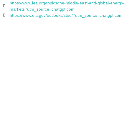
https://www.iea.org/topics/the-middle-east-and-global-energy-
markets?utm_source=chatgpt.com
https://www.eia.gov/outlooks/steo/?utm_source=chatgpt.com
Sichern Sie sich jetzt schnell und einfach Ihr Heizöl zum
fairen Tagespreis! Bequem online bestellen – zuverlässig
geliefert, genau wann Sie es brauchen.