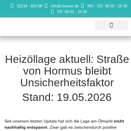
02234 - 650 58
info@cbtrans.de
MO - DO: 08:00 - 16:30
FR: 08:00 - 15:00
CB Trans Heizöl
Heizöl bestellen
Heizöllage aktuell: Straße
von Hormus bleibt
Unsicherheitsfaktor
Stand: 19.05.2026
Seit unserem letzten Update hat sich die Lage am Ölmarkt
nicht
nachhaltig entspannt
. Zwar gab es zwischendurch positive